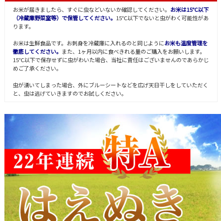
お米が届きましたら、すぐに虫などいないか確認してください。
お米は15℃以下
（冷蔵庫野菜室等）で保管してください。
15℃以下でないと虫がわく可能性があ
ります。
お米は生鮮食品です。お刺身を冷蔵庫に入れるのと同じように
お米も温度管理を
徹底してください。
また、1ヶ月以内に食べきれる量のご購入をお願いします。
15℃以下で保存せずに虫がわいた場合、当社に責任はございませんのであらかじ
めご了承ください。
虫が湧いてしまった場合、外にブルーシートなどを広げ天日干しをしていただく
と、虫は逃げていきますのでお試しください。