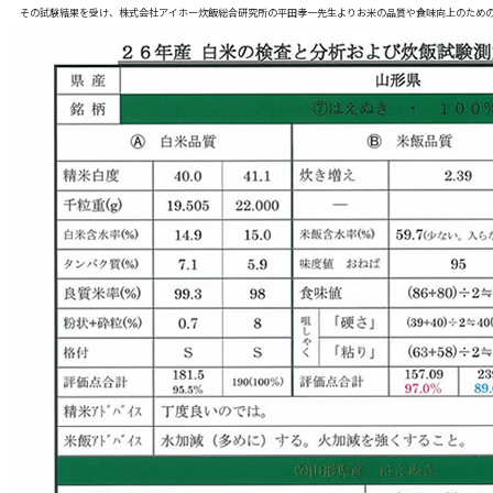
その試験結果を受け、株式会社アイホー炊飯総合研究所の平田孝一先生よりお米の品質や食味向上のため