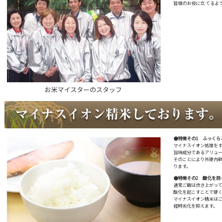
皆様のお役に立 てるよ
お米マイスターのスタッフ
●特徴その1 ふっくら
マイナスイオン処理を
旨味成分であるアリュ
そのことにより外硬内
ります。
●特徴その2 酸化を防
通常ご飯は炊き上がっ
酸化を起こすことで硬
マイナスイオン精米は
経時劣化を抑えます。