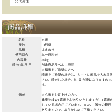
50代 男性
名称
玄米
産地
山形県
品種
はえぬき
使用割合
単一原料米
内容量
30kg
精 米 年 月 日
別途商品ラベルに記載
※精米をご希望の方へ
精米をご希望の場合は、カートに商品を入れる
さい。精米した場合、約1割が糠になりますので
す。
備考
※玄米をお買上げの方へ
農産物検査1等米をお送りいたしますが、1等米の
している場合がございます。また、1等米の範囲
ありますので、あらかじめご了承ください。