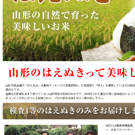
山形代表品種の「はえぬき」は食味ランキング22年連続特A。22年連続で「特Ａ」を獲得しているのは新
柄のみです。
温暖化の影響をあまり受けていない山形特有の気候のおかげで、日中作られた養分が夜に旨味成分となっ
手コンビニのおにぎりにも採用された、プロが認める味をぜひ一度お試し下さい。
当社には農産物検査員、
ー、お米アドバイザー